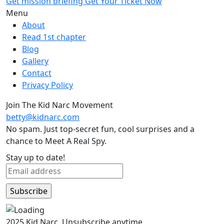
Get mission briefing
Get Your Ticket Now
Menu
About
Read 1st chapter
Blog
Gallery
Contact
Privacy Policy
Join The Kid Narc Movement
betty@kidnarc.com
No spam. Just top-secret fun, cool surprises and a
chance to Meet A Real Spy.
Stay up to date!
2025 Kid Narc. Unsubscribe anytime