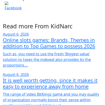
Read more From KidNarc
August 6, 2026
Online slots games: Brands, Themes in
addition to Top Games to possess 2026
Such as, you need to use the fresh ‘Biggest value’
solution to types the indexed also provides by the
proportions....
August 6, 2026
It is well worth getting, since it makes it
easy to experience away from home
The range of video BitKingz game and you may quality
of organization normally boost their sense within