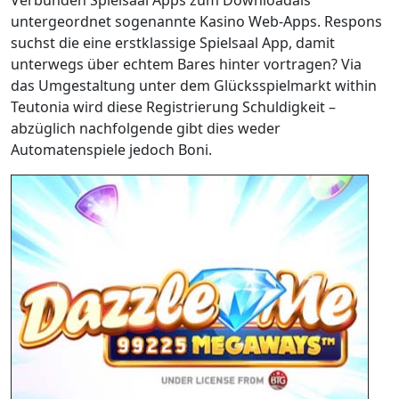
Verbunden Spielsaal Apps zum Downloadals
untergeordnet sogenannte Kasino Web-Apps. Respons
suchst die eine erstklassige Spielsaal App, damit
unterwegs über echtem Bares hinter vortragen? Via
das Umgestaltung unter dem Glücksspielmarkt within
Teutonia wird diese Registrierung Schuldigkeit –
abzüglich nachfolgende gibt dies weder
Automatenspiele jedoch Boni.