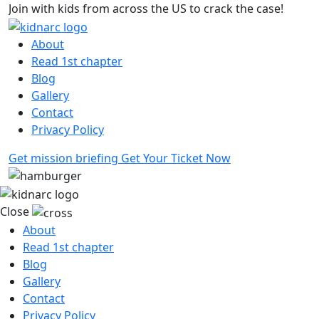
ase!
100% of profits benefit Reading is Fundamental
About
Read 1st chapter
Blog
Gallery
Contact
Privacy Policy
Get mission briefing
Get Your Ticket Now
Close
About
Read 1st chapter
Blog
Gallery
Contact
Privacy Policy