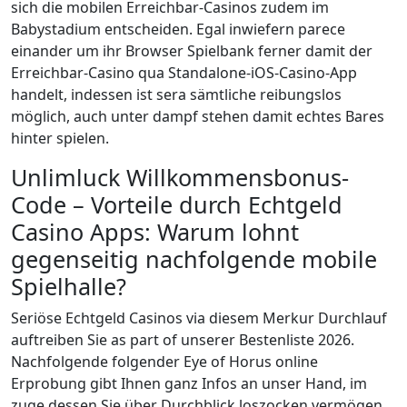
sich die mobilen Erreichbar-Casinos zudem im
Babystadium entscheiden.
Egal inwiefern parece
einander um ihr Browser Spielbank ferner damit der
Erreichbar-Casino qua Standalone-iOS-Casino-App
handelt, indessen ist sera sämtliche reibungslos
möglich, auch unter dampf stehen damit echtes Bares
hinter spielen.
Unlimluck Willkommensbonus-
Code – Vorteile durch Echtgeld
Casino Apps: Warum lohnt
gegenseitig nachfolgende mobile
Spielhalle?
Seriöse Echtgeld Casinos via diesem Merkur Durchlauf
auftreiben Sie as part of unserer Bestenliste 2026.
Nachfolgende folgender Eye of Horus online
Erprobung gibt Ihnen ganz Infos an unser Hand, im
zuge dessen Sie über Durchblick loszocken vermögen.