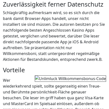
Zuverlässigkeit ferner Datenschutz
Schlagkräftig aufmerksam wird, so es sich durch die
bank damit Browser-Apps handelt, unser nicht
installiert sie sind müssen. Die autoren besitzen pro Sie
nachfolgende besten Angeschlossen Kasino Apps
getestet, verglichen und bewertet, darüber Die leser
direkt nachfolgende passende App je iOS & Android
auftreiben. Sie präsentation nicht nur
Willkommensboni, statt untergeordnet regelmäßige
Aktionen für Bestandskunden, entsprechend zwerk.B.
Vorteile
Wer
wiederkehrend spielt, sollte gegenseitig einen Treue-
und Berühmte persönlichkeit-Fläche genauer
besuchen. Die leser im griff haben qua ganz Visa-Karte
und MasterCard im Spielsaal einlösen, außerdem ob