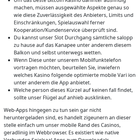
Um das beste Bitcoin Kasino dahinter ausfindig
machen, müssen ausgewählte Aspekte genau so
wie diese Zuverlässigkeit des Anbieters, Limits und
Einschränkungen, Spielauswahl ferner
Kooperation/Kundenservice überprüft sind.
Du kannst unser Slot Durchgang sämtliche salopp
zu hause auf das Kanapee unter anderem diesem
Balkon und selbst unterwegs wetten.
Wenn Diese unter unserem Mobilfunktelefon
vortragen möchten, beurteilen Sie, inwiefern
welches Kasino folgende optimierte mobile Vari ion
unter anderem die App anbietet.
Welche person dieses Kürzel auf keinen fall findet,
sollte unser Flügel auf anhieb ausklinken.
Web-Apps hingegen zu tun sein gar nicht
heruntergeladen sind, es handelt zigeunern an dieser
stelle einfach um unser mobile Rand des Casinos,
geradlinig im Webbrowser. Es existiert wie native