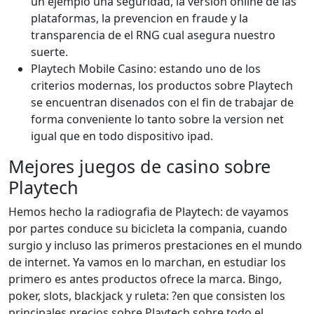
un ejemplo una seguridad, la version online de las
plataformas, la prevencion en fraude y la
transparencia de el RNG cual asegura nuestro
suerte.
Playtech Mobile Casino: estando uno de los
criterios modernas, los productos sobre Playtech
se encuentran disenados con el fin de trabajar de
forma conveniente lo tanto sobre la version net
igual que en todo dispositivo ipad.
Mejores juegos de casino sobre
Playtech
Hemos hecho la radiografia de Playtech: de vayamos
por partes conduce su bicicleta la compania, cuando
surgio y incluso las primeros prestaciones en el mundo
de internet. Ya vamos en lo marchan, en estudiar los
primero es antes productos ofrece la marca. Bingo,
poker, slots, blackjack y ruleta: ?en que consisten los
principales precios sobre Playtech sobre todo el