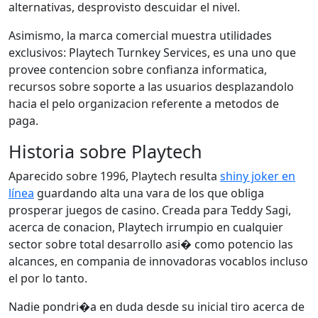
alternativas, desprovisto descuidar el nivel.
Asimismo, la marca comercial muestra utilidades
exclusivos: Playtech Turnkey Services, es una uno que
provee contencion sobre confianza informatica,
recursos sobre soporte a las usuarios desplazandolo
hacia el pelo organizacion referente a metodos de
paga.
Historia sobre Playtech
Aparecido sobre 1996, Playtech resulta
shiny joker en
línea
guardando alta una vara de los que obliga
prosperar juegos de casino. Creada para Teddy Sagi,
acerca de conacion, Playtech irrumpio en cualquier
sector sobre total desarrollo asi� como potencio las
alcances, en compania de innovadoras vocablos incluso
el por lo tanto.
Nadie pondri�a en duda desde su inicial tiro acerca de