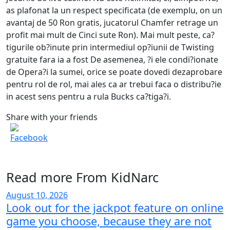
as plafonat la un respect specificata (de exemplu, on un
avantaj de 50 Ron gratis, jucatorul Chamfer retrage un
profit mai mult de Cinci sute Ron). Mai mult peste, ca?
tigurile ob?inute prin intermediul op?iunii de Twisting
gratuite fara ia a fost De asemenea, ?i ele condi?ionate
de Opera?i la sumei, orice se poate dovedi dezaprobare
pentru rol de rol, mai ales ca ar trebui faca o distribu?ie
in acest sens pentru a rula Bucks ca?tiga?i.
Share with your friends
Read more From KidNarc
August 10, 2026
Look out for the jackpot feature on online
game you choose, because they are not